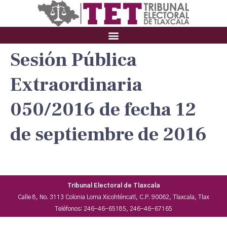
Sesión Pública
Extraordinaria
050/2016 de fecha 12
de septiembre de 2016
Tribunal Electoral de Tlaxcala
Calle 8, No. 3113 Colonia Loma Xicohténcatl, C.P. 90062, Tlaxcala, Tlax
Teléfonos: 246-46-65185, 246-46-67165