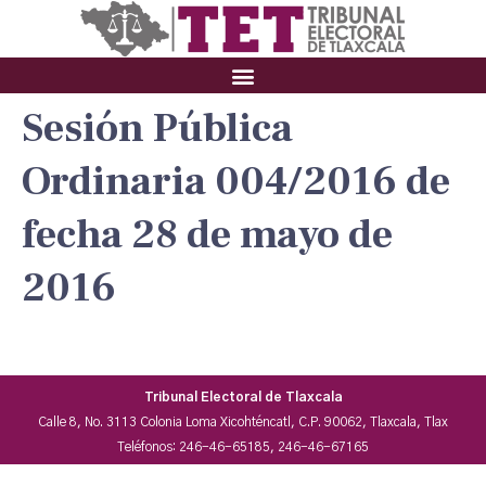
Sesión Pública
Ordinaria 004/2016 de
fecha 28 de mayo de
2016
Tribunal Electoral de Tlaxcala
Calle 8, No. 3113 Colonia Loma Xicohténcatl, C.P. 90062, Tlaxcala, Tlax
Teléfonos: 246-46-65185, 246-46-67165