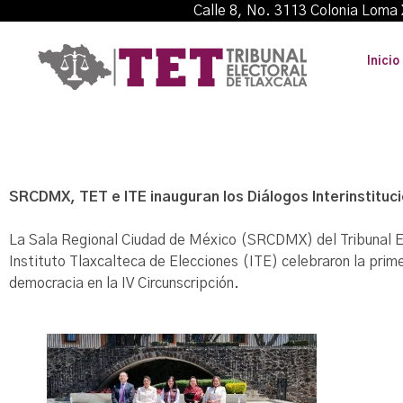
Calle 8, No. 3113 Colonia L
Inicio
SRCDMX, TET e ITE inauguran los Diálogos Interinstitucio
La Sala Regional Ciudad de México (SRCDMX) del Tribunal Elec
Instituto Tlaxcalteca de Elecciones (ITE) celebraron la prime
democracia en la IV Circunscripción.