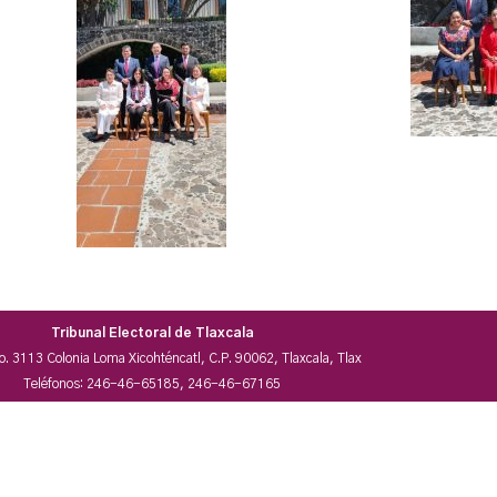
Tribunal Electoral de Tlaxcala
No. 3113 Colonia Loma Xicohténcatl, C.P. 90062, Tlaxcala, Tlax
Teléfonos: 246-46-65185, 246-46-67165