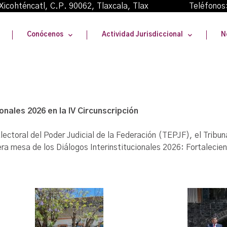
oma Xicohténcatl, C.P. 90062, Tlaxcala, Tlax Teléfonos
Conócenos
Actividad Jurisdiccional
N
nales 2026 en la IV Circunscripción
toral del Poder Judicial de la Federación (TEPJF), el Tribuna
ra mesa de los Diálogos Interinstitucionales 2026: Fortaleciendo