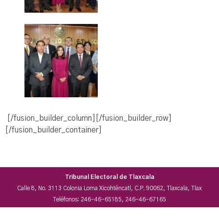
[/fusion_builder_column][/fusion_builder_row]
[/fusion_builder_container]
Tribunal Electoral de Tlaxcala
Calle 8, No. 3113 Colonia Loma Xicohténcatl, C.P. 90062, Tlaxcala, Tlax
Teléfonos: 246-46-65185, 246-46-67165