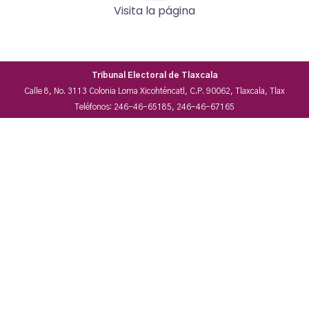
Visita la página
Tribunal Electoral de Tlaxcala
Calle 8, No. 3113 Colonia Loma Xicohténcatl, C.P. 90062, Tlaxcala, Tlax
Teléfonos: 246-46-65185, 246-46-67165