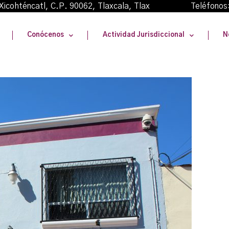
oma Xicohténcatl, C.P. 90062, Tlaxcala, Tlax Teléfonos
Conócenos
Actividad Jurisdiccional
N