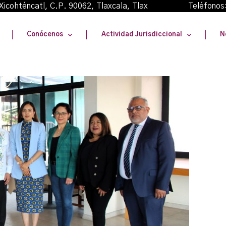
oma Xicohténcatl, C.P. 90062, Tlaxcala, Tlax Teléfonos
Conócenos
Actividad Jurisdiccional
N