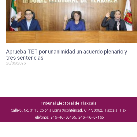
Aprueba TET por unanimidad un acuerdo plenario y
tres sentencias
26/06/2026
Tribunal Electoral de Tlaxcala
Calle 8, No. 3113 Colonia Loma Xicohténcatl, C.P. 90062, Tlaxcala, Tlax
Teléfonos: 246-46-65185, 246-46-67165