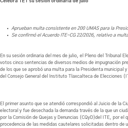
Celebra TET su sesión ordinaria de julio
Aprueban multa consistente en 200 UMAS para la Presid
Se confirmó el Acuerdo ITE-CG 22/2026, relativo a multa
En su sesión ordinaria del mes de julio, el Pleno del Tribunal
votos cinco sentencias de diversos medios de impugnación pres
de los que se aprobó una multa para la Presidenta municipal y
del Consejo General del Instituto Tlaxcalteca de Elecciones (I
El primer asunto que se atendió correspondió al Juicio de la
electoral y fue desechada la demanda través de la que un ciud
por la Comisión de Quejas y Denuncias (CQyD)del ITE, por el q
procedencia de las medidas cautelares solicitadas dentro de u