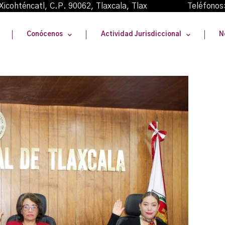
oma Xicohténcatl, C.P. 90062, Tlaxcala, Tlax Teléfonos
Conócenos
Actividad Jurisdiccional
N