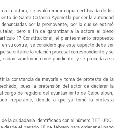
 a la actora, se avaló remitir copia certificada de los
miento de Santa Catarina Ayometla por ser la autoridad
 denunciadas por la promovente, por lo que se estimó
telar, pero a fin de garantizar a la actora el pleno
l artículo 17 Constitucional, el planteamiento propuesto
ro en su contra, se consideró que este aspecto debe ser
que se entable la relación procesal correspondiente y se
 rindan su informe correspondiente, y se proceda a su
r la constancia de mayoría y toma de protesta de la
echado, pues la pretensión del actor de declarar la
al cargo de regidora del ayuntamiento de Calpulalpan,
do irreparable, debido a que ya tomó la protesta
io de la ciudadanía identificado con el número TET-JDC-
cia desde el pasado 18 de febrero para ordenar el pago