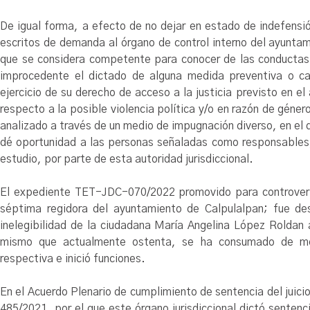
De igual forma, a efecto de no dejar en estado de indefensión
escritos de demanda al órgano de control interno del ayunta
que se considera competente para conocer de las conductas
improcedente el dictado de alguna medida preventiva o cau
ejercicio de su derecho de acceso a la justicia previsto en e
respecto a la posible violencia política y/o en razón de géne
analizado a través de un medio de impugnación diverso, en el 
dé oportunidad a las personas señaladas como responsables,
estudio, por parte de esta autoridad jurisdiccional.
El expediente TET-JDC-070/2022 promovido para controverti
séptima regidora del ayuntamiento de Calpulalpan; fue des
inelegibilidad de la ciudadana María Angelina López Roldan 
mismo que actualmente ostenta, se ha consumado de mo
respectiva e inició funciones.
En el Acuerdo Plenario de cumplimiento de sentencia del juic
485/2021, por el que este órgano jurisdiccional dictó senten