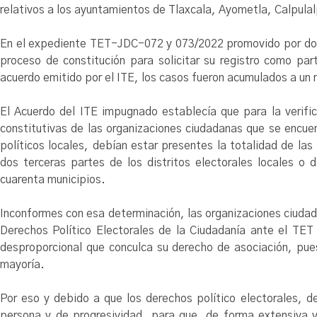
relativos a los ayuntamientos de Tlaxcala, Ayometla, Calpulal
En el expediente TET-JDC-072 y 073/2022 promovido por dos 
proceso de constitución para solicitar su registro como par
acuerdo emitido por el ITE, los casos fueron acumulados a un
El Acuerdo del ITE impugnado establecía que para la verifi
constitutivas de las organizaciones ciudadanas que se encuen
políticos locales, debían estar presentes la totalidad de 
dos terceras partes de los distritos electorales locales o 
cuarenta municipios.
Inconformes con esa determinación, las organizaciones ciudad
Derechos Político Electorales de la Ciudadanía ante el TET 
desproporcional que conculca su derecho de asociación, pues
mayoría.
Por eso y debido a que los derechos político electorales, d
persona y de progresividad, para que, de forma extensiva y