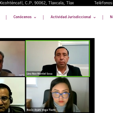
oma Xicohténcatl, C.P. 90062, Tlaxcala, Tlax Teléfonos
Conócenos
Actividad Jurisdiccional
N