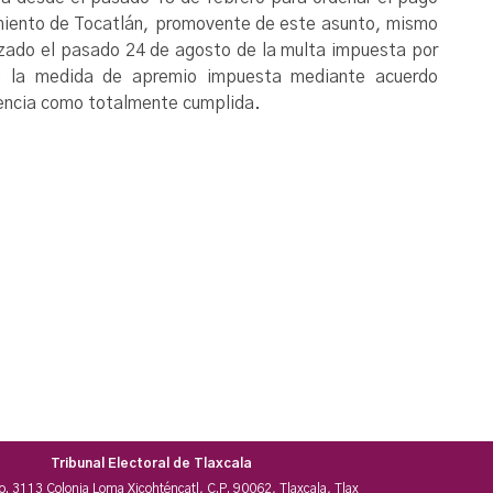
amiento de Tocatlán, promovente de este asunto, mismo
izado el pasado 24 de agosto de la multa impuesta por
ada la medida de apremio impuesta mediante acuerdo
tencia como totalmente cumplida.
Tribunal Electoral de Tlaxcala
No. 3113 Colonia Loma Xicohténcatl, C.P. 90062, Tlaxcala, Tlax