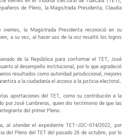
e viernes en el Tribunal Electoral de Tlaxcala (TET),
mpañeros de Pleno, la Magistrada Presidenta, Claudia
 viernes, la Magistrada Presidenta reconoció en su
n, a su vez, al hacer uso de la voz resaltó los logros
Senado de la República para conformar el TET, José
cuanto al desempeño institucional, por lo que agradeció
buenos resultados como autoridad jurisdiccional, mejores
rantiza a la ciudadanía el acceso a la justicia electoral.
intas aportaciones del TET, como su contribución a la
ado por José Lumbreras, quien dio testimonio de que las
 integrante del primer Pleno.
día, al atender el expediente TET-JDC-074/2022, por
cia del Pleno del TET del pasado 26 de octubre, por lo