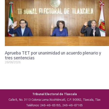
Aprueba TET por unanimidad un acuerdo plenario y
tres sentencias
26/06/2026
Tribunal Electoral de Tlaxcala
Calle 8, No. 3113 Colonia Loma Xicohténcatl, C.P. 90062, Tlaxcala, Tlax
Teléfonos: 246-46-65185, 246-46-67165