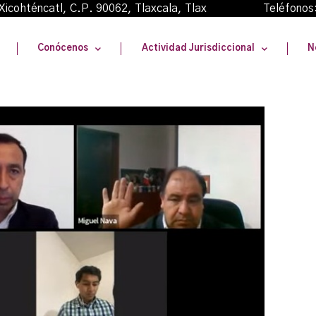
oma Xicohténcatl, C.P. 90062, Tlaxcala, Tlax Teléfonos
Conócenos
Actividad Jurisdiccional
N