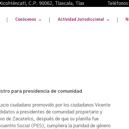
oma Xicohténcatl, C.P. 90062, Tlaxcala, Tlax Teléfonos
Conócenos
Actividad Jurisdiccional
N
istro para presidencia de comunidad
 juicio ciudadano promovido por los ciudadanos Vicente
didatos a presidentes de comunidad propietario y
pio de Zacatelco, después de que su planilla fue
ncuentro Social (PES), cumpliera la paridad de género