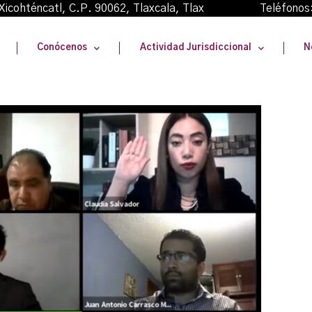
oma Xicohténcatl, C.P. 90062, Tlaxcala, Tlax Teléfonos
Conócenos
Actividad Jurisdiccional
N