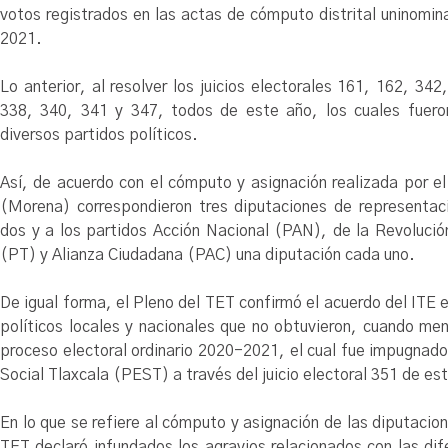
votos registrados en las actas de cómputo distrital uninomina
2021.
Lo anterior, al resolver los juicios electorales 161, 162, 34
338, 340, 341 y 347, todos de este año, los cuales fuero
diversos partidos políticos.
Así, de acuerdo con el cómputo y asignación realizada por e
(Morena) correspondieron tres diputaciones de representació
dos y a los partidos Acción Nacional (PAN), de la Revoluci
(PT) y Alianza Ciudadana (PAC) una diputación cada uno.
De igual forma, el Pleno del TET confirmó el acuerdo del ITE e
políticos locales y nacionales que no obtuvieron, cuando meno
proceso electoral ordinario 2020-2021, el cual fue impugnado
Social Tlaxcala (PEST) a través del juicio electoral 351 de es
En lo que se refiere al cómputo y asignación de las diputacio
TET declaró infundados los agravios relacionados con las dif