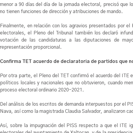
menor a 90 días del día de la jornada electoral, precisó que l
no tienen funciones de dirección y atribuciones de mando.
Finalmente, en relación con los agravios presentados por el 
electorales, el Pleno del Tribunal también los declaró infun
votación de las candidaturas a las diputaciones de mayo
representación proporcional.
Confirma TET acuerdo de declaratoria de partidos que no
Por otra parte, el Pleno del TET confirmó el acuerdo del ITE e
políticos locales y nacionales que no obtuvieron, cuando meno
proceso electoral ordinario 2020-2021.
Del análisis de los escritos de demanda interpuestos por el 
Nava, así como la magistrada Claudia Salvador, analizaron cad
Así, sobre la impugnación del PISS respecto a que el ITE ign
electorales del ayuntamiento de Xaltocan, y de la presidenci