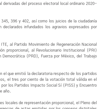
l derivadas del proceso electoral local ordinario 2020-
2, 345, 396 y 402, así como los juicios de la ciudadanía
n declarados infundados los agravios expresados por
l ITE, al Partido Movimiento de Regeneración Nacional
n proporcional, al Revolucionario Institucional (PRI)
ón Democrática (PRD), Fuerza por México, del Trabajo
n el que emitió la declaratoria respecto de los partidos
s, el tres por ciento de la votación total válida en el
 por los Partidos Impacto Social Sí (PISS) y Encuentro
te año.
nes locales de representación proporcional, el Pleno del
erencias de actas emitidas por los consejos distritales