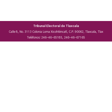
Tribunal Electoral de Tlaxcala
Calle 8, No. 3113 Colonia Loma Xicohténcatl, C.P. 90062, Tlaxcala, Tlax
Teléfonos: 246-46-65185, 246-46-67165