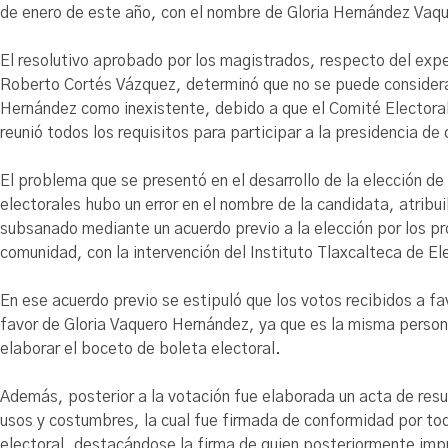
de enero de este año, con el nombre de Gloria Hernández Vaq
El resolutivo aprobado por los magistrados, respecto del e
Roberto Cortés Vázquez, determinó que no se puede considera
Hernández como inexistente, debido a que el Comité Electora
reunió todos los requisitos para participar a la presidencia 
El problema que se presentó en el desarrollo de la elección d
electorales hubo un error en el nombre de la candidata, atribu
subsanado mediante un acuerdo previo a la elección por los p
comunidad, con la intervención del Instituto Tlaxcalteca de El
En ese acuerdo previo se estipuló que los votos recibidos a 
favor de Gloria Vaquero Hernández, ya que es la misma person
elaborar el boceto de boleta electoral.
Además, posterior a la votación fue elaborada un acta de res
usos y costumbres, la cual fue firmada de conformidad por tod
electoral, destacándose la firma de quien posteriormente imp