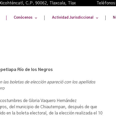
oma Xicohténcatl, C.P. 90062, Tlaxcala, Tlax Teléfonos
Conócenos
Actividad Jurisdiccional
N
petlapa
Río de los Negros
 las boletas de elección apareció con los apellidos
ero
 y costumbres de Gloria Vaquero Hernández
gros, del municipio de Chiautempan, después de que
o en la boleta electoral, de la elección realizada el 10