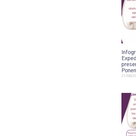
Infogr
Exped
presen
Ponen
21/06/2