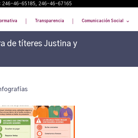
: 246-46-65185, 246-46-67165
ormativa
Transparencia
Comunicación Social
a de títeres Justina y
nfografías