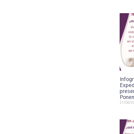
Infogr
Exped
presen
Ponen
21/06/2