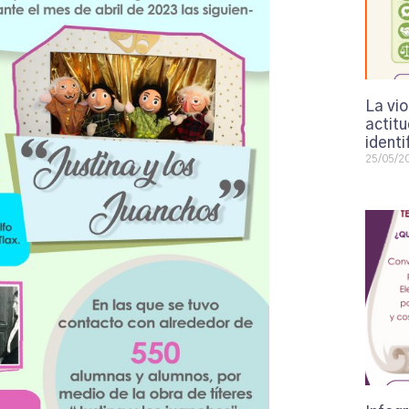
La vi
actit
identi
25/05/2