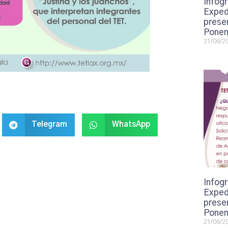
Infogr
Exped
presen
Ponen
21/06/2
Telegram
WhatsApp
Infogr
Exped
presen
Ponen
21/06/2