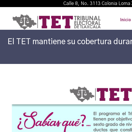
Calle 8, No. 3113 Colonia L
Inicio
El TET mantiene su cobertura durant