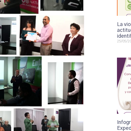
La vi
actit
identi
25/05/2
Infogr
Exped