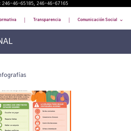
: 246-46-65185, 246-46-67165
ormativa
Transparencia
Comunicación Social
ANAL
nfografías