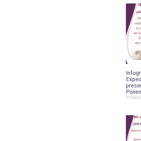
Infogr
Exped
presen
Ponen
21/06/2