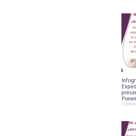
Infogr
Exped
presen
Ponen
21/06/2