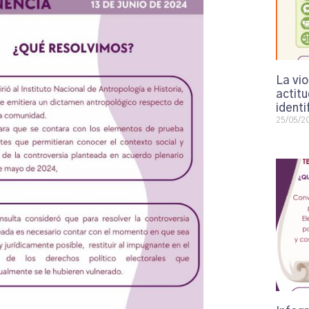
La vi
actit
identi
25/05/2