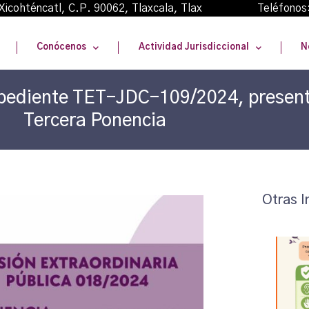
oma Xicohténcatl, C.P. 90062, Tlaxcala, Tlax Teléfonos
Conócenos
Actividad Jurisdiccional
N
Expediente TET-JDC-109/2024, present
Tercera Ponencia
Otras I