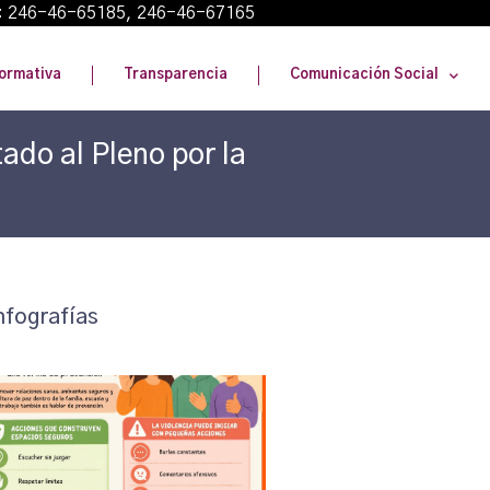
: 246-46-65185, 246-46-67165
ormativa
Transparencia
Comunicación Social
ado al Pleno por la
nfografías