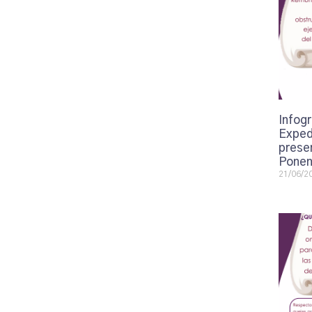
Infogr
Exped
presen
Ponen
21/06/2