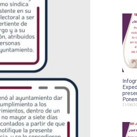
Infogr
Exped
presen
Ponen
21/06/2