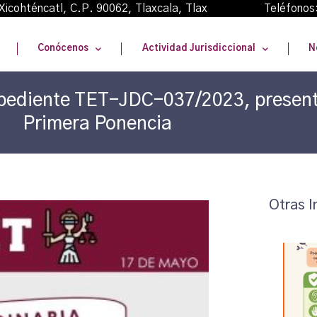
oma Xicohténcatl, C.P. 90062, Tlaxcala, Tlax Teléfonos
Conócenos
Actividad Jurisdiccional
N
Expediente TET-JDC-037/2023, present
Primera Ponencia
Otras I