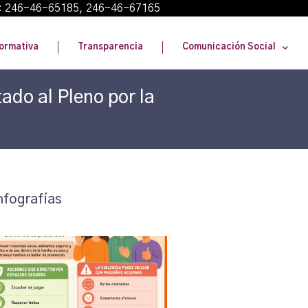
: 246-46-65185, 246-46-67165
ormativa
Transparencia
Comunicación Social
ado al Pleno por la
nfografías