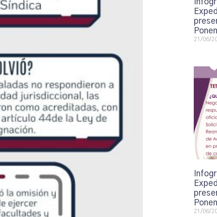
Infogr
Exped
presen
Ponen
21/06/2
Infogr
Exped
presen
Ponen
21/06/2