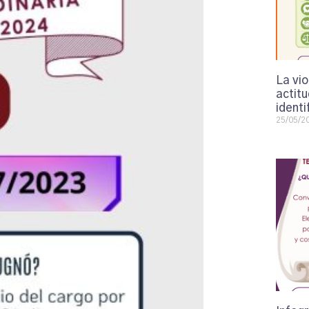
La vi
actit
identi
25/05/2