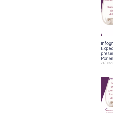
Infogr
Exped
presen
Ponen
21/06/2