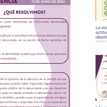
La vi
actit
identi
25/05/2