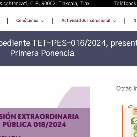
oma Xicohténcatl, C.P. 90062, Tlaxcala, Tlax Teléfonos
Conócenos
Actividad Jurisdiccional
N
Expediente TET-PES-016/2024, present
Primera Ponencia
Otras I