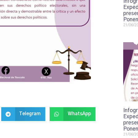
Infogr
Exped
presen
Ponen
21/06/2
Infogr
Telegram
WhatsApp
Exped
presen
Ponen
21/06/2