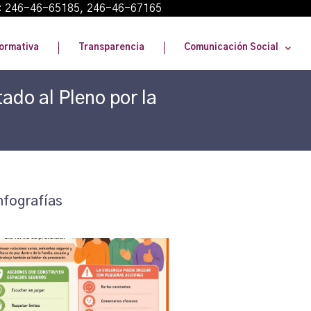
: 246-46-65185, 246-46-67165
ormativa
Transparencia
Comunicación Social
ado al Pleno por la
nfografías