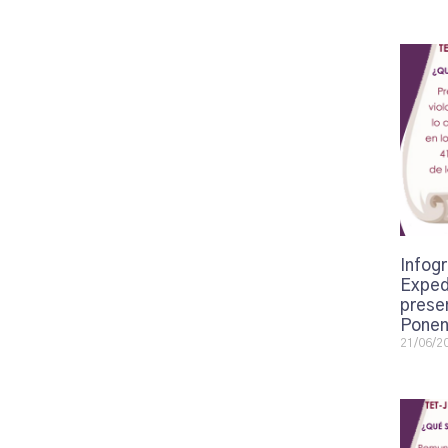
Infogr
Exped
presen
Ponen
21/06/2