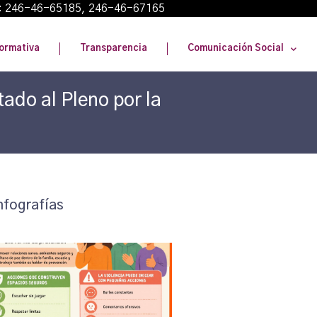
: 246-46-65185, 246-46-67165
ormativa
Transparencia
Comunicación Social
ado al Pleno por la
nfografías