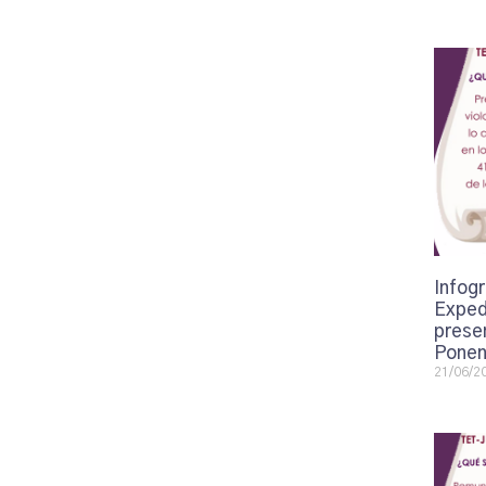
Infogr
Exped
presen
Ponen
21/06/2