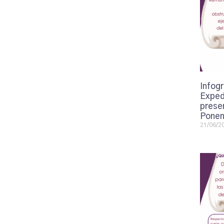
Infogr
Exped
presen
Ponen
21/06/2