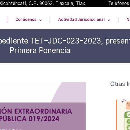
oma Xicohténcatl, C.P. 90062, Tlaxcala, Tlax Teléfonos
Conócenos
Actividad Jurisdiccional
N
Expediente TET-JDC-023-2023, present
Primera Ponencia
Otras I