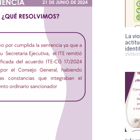
La vi
actit
identi
25/05/2