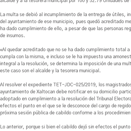
alcalde y a la tesorera municipal por 100 y 52.79 Unidades 
La multa se debió al incumplimiento de la entrega de útiles, i
del ayuntamiento de ese municipio, pues quedó acreditado m
ha dado cumplimiento de ello, a pesar de que
las personas reg
de insumos.
«Al quedar acreditado que no se ha dado cumplimiento total a 
cumpla con la misma, e incluso se le ha impuesto una amonesta
integral a la resolución, se determina la imposición de una mul
este caso son el alcalde y la tesorera municipal.
Al resolver el expediente TET-JDC-025/2019,
los magistrado
ayuntamiento de Xaltocan debe notificar en su domicilio partic
adoptado en cumplimiento a la resolución del Tribunal Electoral
efectos el punto en el que se le desconoce del cargo de regido
próxima sesión pública de cabildo conforme a los procedimie
Lo anterior, porque si bien el cabildo dejó sin efectos el punt