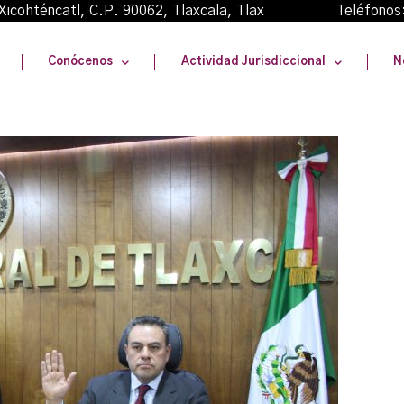
oma Xicohténcatl, C.P. 90062, Tlaxcala, Tlax Teléfonos
Conócenos
Actividad Jurisdiccional
N