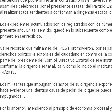
sentencias que pudieran resultar contradictorias en diversos 
asamblea celebradas por el presidente estatal del Partido En
al realizar actos tendientes a conformar la dirigencia estatal d
Los expedientes acumulados son los registrados con los núme
presente año. En tal sentido, quedó en lo subsecuente como 
primero en ser recibido.
Cabe recordar que militantes del PEST promovieron, por separa
derechos político-electorales del ciudadano en contra de la 
parte del presidente del Comité Directivo Estatal de ese instit
conformar la dirigencia estatal, tal y como lo indicó el Instit
14/2019.
Los militantes que impugnan los actos de su dirigencia exponen
hace evidente una idéntica causa de pedir, de lo que se puede
impugnados”.
Por lo anterior, atendiendo al principio de economía procesal y