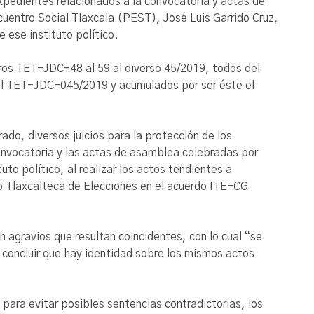
expedientes relacionados a la convocatoria y actas de
cuentro Social Tlaxcala (PEST), José Luis Garrido Cruz,
e ese instituto político.
ros TET-JDC-48 al 59 al diverso 45/2019, todos del
el TET-JDC-045/2019 y acumulados por ser éste el
do, diversos juicios para la protección de los
convocatoria y las actas de asamblea celebradas por
uto político, al realizar los actos tendientes a
uto Tlaxcalteca de Elecciones en el acuerdo ITE-CG
 agravios que resultan coincidentes, con lo cual “se
 concluir que hay identidad sobre los mismos actos
 para evitar posibles sentencias contradictorias, los