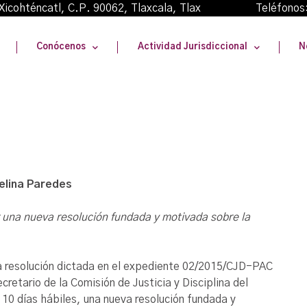
oma Xicohténcatl, C.P. 90062, Tlaxcala, Tlax Teléfonos
Conócenos
Actividad Jurisdiccional
N
elina Paredes
ir una nueva resolución fundada y motivada sobre la
la resolución dictada en el expediente 02/2015/CJD-PAC
retario de la Comisión de Justicia y Disciplina del
 10 días hábiles, una nueva resolución fundada y