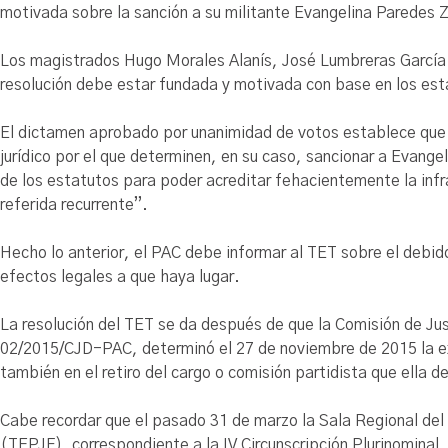
motivada sobre la sanción a su militante Evangelina Paredes 
Los magistrados Hugo Morales Alanís, José Lumbreras García 
resolución debe estar fundada y motivada con base en los esta
El dictamen aprobado por unanimidad de votos establece que
jurídico por el que determinen, en su caso, sancionar a Evang
de los estatutos para poder acreditar fehacientemente la infra
referida recurrente”.
Hecho lo anterior, el PAC debe informar al TET sobre el debid
efectos legales a que haya lugar.
La resolución del TET se da después de que la Comisión de Just
02/2015/CJD-PAC, determinó el 27 de noviembre de 2015 la ex
también en el retiro del cargo o comisión partidista que ella
Cabe recordar que el pasado 31 de marzo la Sala Regional del T
(TEPJF), correspondiente a la IV Circunscripción Plurinominal,