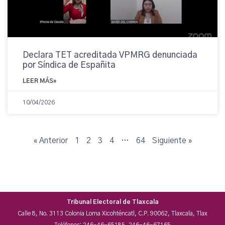
Declara TET acreditada VPMRG denunciada
por Síndica de Españita
LEER MÁS»
10/04/2026
« Anterior
1
2
3
4
…
64
Siguiente »
Tribunal Electoral de Tlaxcala
Calle 8, No. 3113 Colonia Loma Xicohténcatl, C.P. 90062, Tlaxcala, Tlax