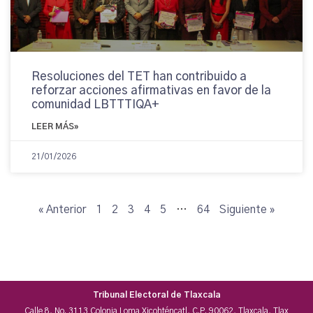
Resoluciones del TET han contribuido a
reforzar acciones afirmativas en favor de la
comunidad LBTTTIQA+
LEER MÁS»
21/01/2026
« Anterior
1
2
3
4
5
…
64
Siguiente »
Tribunal Electoral de Tlaxcala
Calle 8, No. 3113 Colonia Loma Xicohténcatl, C.P. 90062, Tlaxcala, Tlax