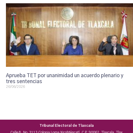
Aprueba TET por unanimidad un acuerdo plenario y
tres sentencias
26/06/2026
Tribunal Electoral de Tlaxcala
Calle 8, No. 3113 Colonia Loma Xicohténcatl, C.P. 90062, Tlaxcala, Tlax