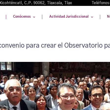
oma Xicohténcatl, C.P. 90062, Tlaxcala, Tlax Teléfonos
Conócenos
Actividad Jurisdiccional
N
onvenio para crear el Observatorio par