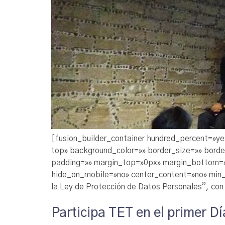
[fusion_builder_container hundred_percent=»ye
top» background_color=»» border_size=»» bord
padding=»» margin_top=»0px» margin_bottom=»0
hide_on_mobile=»no» center_content=»no» min_he
la Ley de Protección de Datos Personales”, con 
Participa TET en el primer D