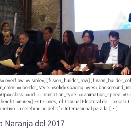
s» overflow=»visible»][fusion_builder_row][fusion_builder_c
er_color=»» border_style=»solid» spacing=»yes» background_
px» class=»» id=»» animation_type=»» animation_speed=»0.3″
ight=»none»] Este lunes, el Tribunal Electoral de Tlaxcala (T
motivo la celebración del Día Internacional para la […]
ía Naranja del 2017