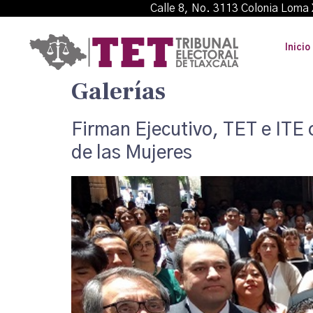
Calle 8, No. 3113 Colonia L
Inicio
Galerías
Firman Ejecutivo, TET e ITE c
de las Mujeres