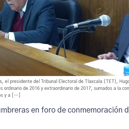
s, el presidente del Tribunal Electoral de Tlaxcala (TET), Hug
s ordinario de 2016 y extraordinario de 2017, sumados a la co
cos y a […]
umbreras en foro de conmemoración d