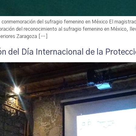
 conmemoración del sufragio femenino en México El magistrado
ración del reconocimiento al sufragio femenino en México, lle
uperiores Zaragoza […]
ón del Día Internacional de la Protec