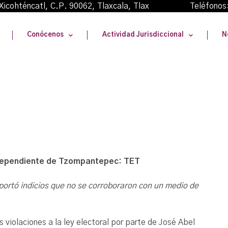
oma Xicohténcatl, C.P. 90062, Tlaxcala, Tlax Teléfonos
Conócenos
Actividad Jurisdiccional
N
independiente de Tzompantepec: TET
portó indicios que no se corroboraron con un medio de
s violaciones a la ley electoral por parte de José Abel