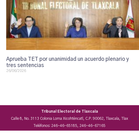
Aprueba TET por unanimidad un acuerdo plenario y
tres sentencias
26/06/2026
Tribunal Electoral de Tlaxcala
Calle 8, No. 3113 Colonia Loma Xicohténcatl, C.P. 90062, Tlaxcala, Tlax
Teléfonos: 246-46-65185, 246-46-67165