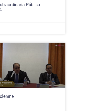
xtraordinaria Pública
4
Solemne