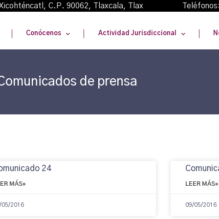
oma Xicohténcatl, C.P. 90062, Tlaxcala, Tlax Teléfonos
Conócenos
Actividad Jurisdiccional
N
Comunicados de prensa
omunicado 24
Comunic
EER MÁS»
LEER MÁS»
/05/2016
09/05/2016