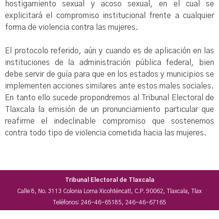
hostigamiento sexual y acoso sexual, en el cual se
explicitará el compromiso institucional frente a cualquier
forma de violencia contra las mujeres.
El protocolo referido, aún y cuando es de aplicación en las
instituciones de la administración pública federal, bien
debe servir de guía para que en los estados y municipios se
implementen acciones similares ante estos males sociales.
En tanto ello sucede propondremos al Tribunal Electoral de
Tlaxcala la emisión de un pronunciamiento particular que
reafirme el indeclinable compromiso que sostenemos
contra todo tipo de violencia cometida hacia las mujeres.
Tribunal Electoral de Tlaxcala
Calle 8, No. 3113 Colonia Loma Xicohténcatl, C.P. 90062, Tlaxcala, Tlax
Teléfonos: 246-46-65185, 246-46-67165