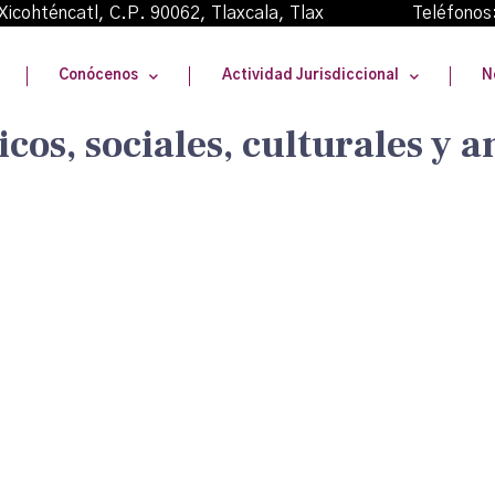
oma Xicohténcatl, C.P. 90062, Tlaxcala, Tlax Teléfonos
Conócenos
Actividad Jurisdiccional
N
os, sociales, culturales y 