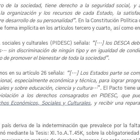
de la sociedad, tiene derecho a la seguridad social, y a
la organización y los recursos de cada Estado, la satisf
bre desarrollo de su personalidad”
. En la Constitución Polític
 forma implícita en los artículos tercero y cuarto, así como en
, sociales y culturales (PIDESC) señala:
“[…] los DESCA debe
s… sin discriminación de ningún tipo y en igualdad de cond
vo de promover el bienestar de toda la sociedad”
.
os en su artículo 26 señala:
“[…] Los Estados parte se comp
ional, especialmente económica y técnica, para lograr progre
ales y sobre educación, ciencia y cultura…
”. El Pacto tiene 
violación a los derechos consagrados en PIDESC, que pu
hos Económicos, Sociales y Culturales
, y recibir una repa
o país deriva de la indeterminación que prevalece por la falt
nó mediante la Tesis: XI.1o.A.T.45K, sobre la obligatoriedad 