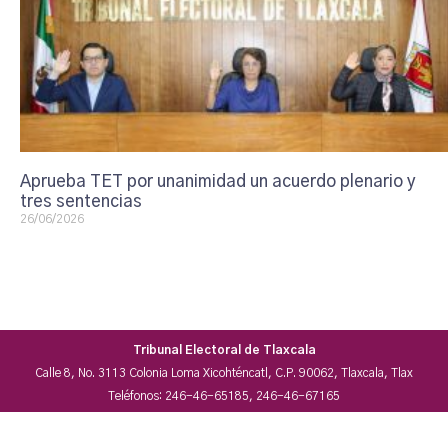
Aprueba TET por unanimidad un acuerdo plenario y
tres sentencias
26/06/2026
Tribunal Electoral de Tlaxcala
Calle 8, No. 3113 Colonia Loma Xicohténcatl, C.P. 90062, Tlaxcala, Tlax
Teléfonos: 246-46-65185, 246-46-67165