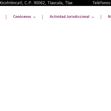
oma Xicohténcatl, C.P. 90062, Tlaxcala, Tlax Teléfonos
Conócenos
Actividad Jurisdiccional
N