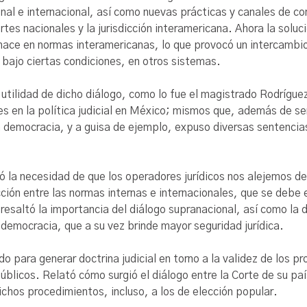
nal e internacional, así como nuevas prácticas y canales de c
cortes nacionales y la jurisdicción interamericana. Ahora la so
 hace en normas interamericanas, lo que provocó un intercambio
bajo ciertas condiciones, en otros sistemas.
a utilidad de dicho diálogo, como lo fue el magistrado Rodríg
es en la política judicial en México; mismos que, además de se
a democracia, y a guisa de ejemplo, expuso diversas sentencia
ó la necesidad de que los operadores jurídicos nos alejemos d
cción entre las normas internas e internacionales, que se debe
 resaltó la importancia del diálogo supranacional, así como la d
a democracia, que a su vez brinde mayor seguridad jurídica.
do para generar doctrina judicial en torno a la validez de los p
blicos. Relató cómo surgió el diálogo entre la Corte de su paí
ichos procedimientos, incluso, a los de elección popular.