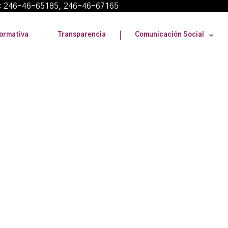
: 246-46-65185, 246-46-67165
ormativa
Transparencia
Comunicación Social