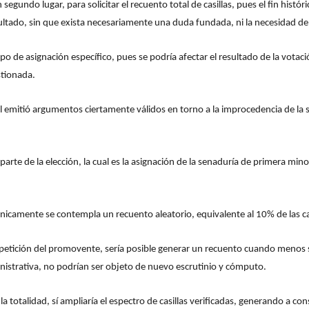
segundo lugar, para solicitar el recuento total de casillas, pues el fin histó
sultado, sin que exista necesariamente una duda fundada, ni la necesidad de 
po de asignación específico, pues se podría afectar el resultado de la votaci
stionada.
l emitió argumentos ciertamente válidos en torno a la improcedencia de la 
e de la elección, la cual es la asignación de la senaduría de primera minorí
 únicamente se contempla un recuento aleatorio, equivalente al 10% de las cas
la petición del promovente, sería posible generar un recuento cuando menos
nistrativa, no podrían ser objeto de nuevo escrutinio y cómputo.
la totalidad, sí ampliaría el espectro de casillas verificadas, generando a con