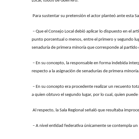
Local, todos de Guerrero.
Para sustentar su pretensión el actor planteó ante esta S
– Que el Consejo Local debió aplicar lo dispuesto en el ar
punto porcentual o menos, entre el primero y segundo lugar,
senaduría de primera minoría que corresponde al partido
– En su concepto, la responsable en forma indebida interp
respecto a la asignación de senadurías de primera minoría
– En su concepto era procedente realizar un recuento tota
a quien obtuvo el segundo lugar, por lo cual, quien puede 
Al respecto, la Sala Regional señaló que resultaba improce
– A nivel entidad federativa únicamente se contempla un re