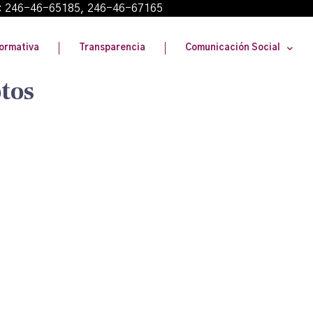
: 246-46-65185, 246-46-67165
ormativa
Transparencia
Comunicación Social
tos