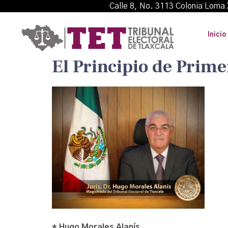
Calle 8, No. 3113 Colonia L
Inicio
El Principio de Prim
* Hugo Morales Alanís