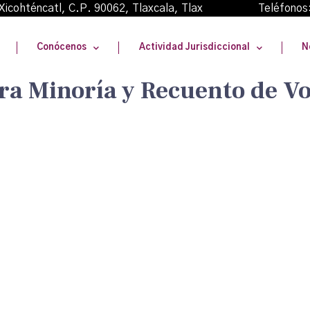
oma Xicohténcatl, C.P. 90062, Tlaxcala, Tlax Teléfonos
Conócenos
Actividad Jurisdiccional
N
era Minoría y Recuento de Vo