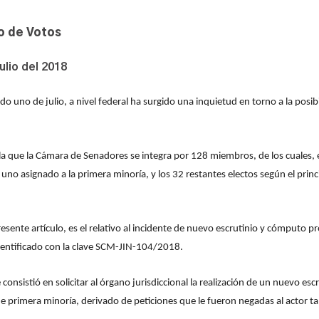
to de Votos
ulio del 2018
o uno de julio, a nivel federal ha surgido una inquietud en torno a la posibi
ñala que la Cámara de Senadores se integra por 128 miembros, de los cuales,
, uno asignado a la primera minoría, y los 32 restantes electos según el pri
resente artículo, es el relativo al incidente de nuevo escrutinio y cómputo 
dentificado con la clave SCM-JIN-104/2018.
onsistió en solicitar al órgano jurisdiccional la realización de un nuevo esc
 de primera minoría, derivado de peticiones que le fueron negadas al actor t