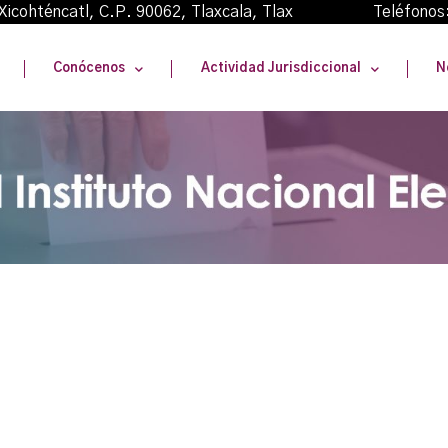
oma Xicohténcatl, C.P. 90062, Tlaxcala, Tlax Teléfonos
Conócenos
Actividad Jurisdiccional
N