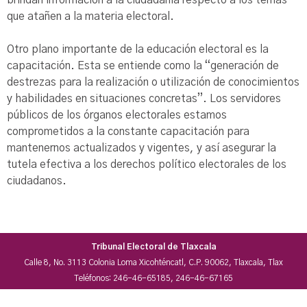
brindan información a la ciudadanía respecto a los temas
que atañen a la materia electoral.
Otro plano importante de la educación electoral es la
capacitación. Esta se entiende como la “generación de
destrezas para la realización o utilización de conocimientos
y habilidades en situaciones concretas”. Los servidores
públicos de los órganos electorales estamos
comprometidos a la constante capacitación para
mantenernos actualizados y vigentes, y así asegurar la
tutela efectiva a los derechos político electorales de los
ciudadanos.
Tribunal Electoral de Tlaxcala
Calle 8, No. 3113 Colonia Loma Xicohténcatl, C.P. 90062, Tlaxcala, Tlax
Teléfonos: 246-46-65185, 246-46-67165