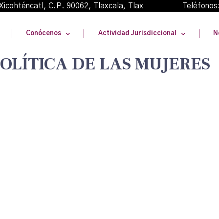
oma Xicohténcatl, C.P. 90062, Tlaxcala, Tlax Teléfonos
Conócenos
Actividad Jurisdiccional
N
POLÍTICA DE LAS MUJERES