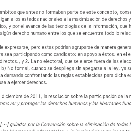
 ámbitos que antes no formaban parte de este concepto, conse
gan a los estados nacionales a la maximización de derechos y 
ico, y por el avance de las tecnologías de la información, que
algún derecho humano entre los que se encuentra todo lo relaci
de expresarse, pero estas podrían agruparse de manera general 
ya sea participando como candidato; en apoyo a éstos; en el ej
irectos., y 2. La no electoral, que se ejerce fuera de las ele
y b) No formal, cuando se despliega sin apegarse a la ley, ya 
na demanda confrontando las reglas establecidas para dicha ex
ose a ejercer derechos.
iciembre de 2011, la resolución sobre la participación de la mu
romover y proteger los derechos humanos y las libertades fun
[…] guiados por la Convención sobre la eliminación de todas l