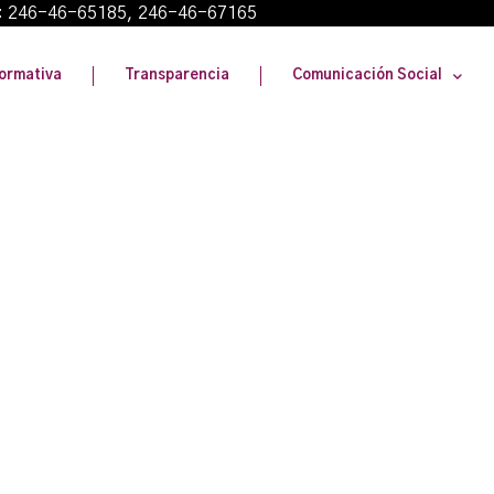
: 246-46-65185, 246-46-67165
ormativa
Transparencia
Comunicación Social