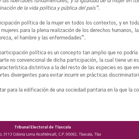
as libertades fundamentales, y la igualdad de la mujer en to
ación de la vida política y pública del país”.
icipación política de la mujer en todos los contextos, y en tod
 mujeres para la plena realización de los derechos humanos, la
obreza, el hambre y las enfermedades”.
a participación política es un concepto tan amplio que no podr
arte no convencional de dicha participación, la cual tiene un 
acterística distintiva a la del resto de las especies es que enc
rtes divergentes para evitar incurrir en prácticas discriminator
ar para la edificación de una sociedad paritaria en la que la c
Tribunal Electoral de Tlaxcala
No. 3113 Colonia Loma Xicohténcatl, C.P. 90062, Tlaxcala, Tlax