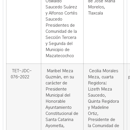
Oswaldo
de José María
Saucedo Suárez
Morelos,
y Alfonso Cortés
Tlaxcala
Saucedo
Presidentes de
Comunidad de la
Sección Tercera
y Segunda del
Municipio de
Mazatecochco
TET-JDC-
Maribel Meza
Cecilia Morales
076-2022
Guzmán, en su
Meza, cuarta
carácter de
Regidora;
Presidente
Lizeth Meza
Municipal del
Saucedo,
Honorable
Quinta Regidora
Ayuntamiento
y Madeline
Constitucional de
Ortiz,
Santa Catarina
Presidente de
Ayometla,
la Comunidad de