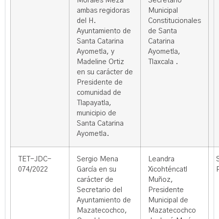
Morales Meza
Secretario
ambas regidoras
Municipal
del H.
Constitucionales
Ayuntamiento de
de Santa
Santa Catarina
Catarina
Ayometla, y
Ayometla,
Madeline Ortiz
Tlaxcala .
en su carácter de
Presidente de
comunidad de
Tlapayatla,
municipio de
Santa Catarina
Ayometla.
TET-JDC-
Sergio Mena
Leandra
074/2022
García en su
Xicohténcatl
carácter de
Muñoz,
Secretario del
Presidente
Ayuntamiento de
Municipal de
Mazatecochco,
Mazatecochco