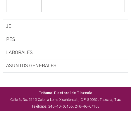
JE
PES
LABORALES
ASUNTOS GENERALES
Tribunal Electoral de Tlaxcala
Calle 8, No. 3113 Colonia Loma Xicohténcatl, C.P. 90062, Tlaxcala, Tlax
Teléfonos: 246-46-65185, 246-46-67165