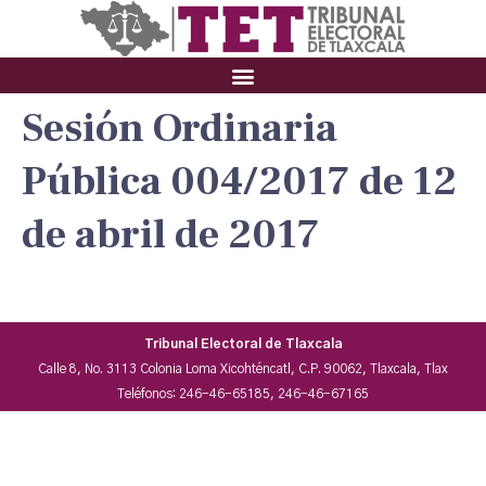
Sesión Ordinaria
Pública 004/2017 de 12
de abril de 2017
Tribunal Electoral de Tlaxcala
Calle 8, No. 3113 Colonia Loma Xicohténcatl, C.P. 90062, Tlaxcala, Tlax
Teléfonos: 246-46-65185, 246-46-67165